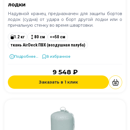
лодки
Надувной кранец предназначен для защиты бортов
лодок (судна) от удара о борт другой лодки или о
причальную стенку во время швартовки.
1.2 кг
80 см
50 см
ткань AirDeck ПВХ (воздушная палуба)
Подробнее...
В избранное
9 548 ₽
Заказать в 1 клик