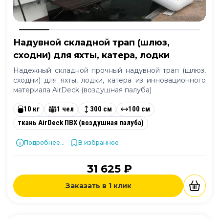
Надувной складной трап (шлюз,
сходни) для яхты, катера, лодки
Надежный складной прочный надувной трап (шлюз,
сходни) для яхты, лодки, катера из инновационного
материала AirDeck (воздушная палуба)
10 кг
1 чел
300 см
100 см
ткань AirDeck ПВХ (воздушная палуба)
Подробнее...
В избранное
31 625 ₽
Заказать в 1 клик