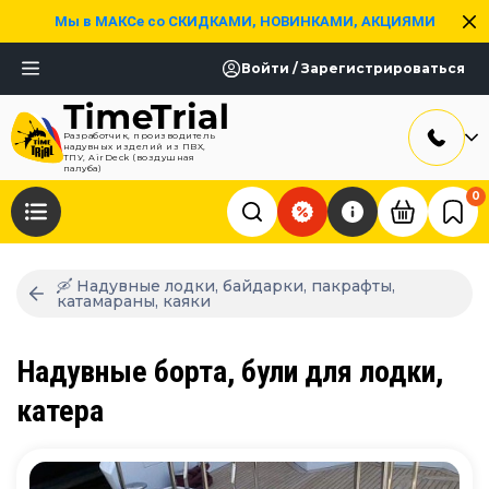
Мы в МАКСе со СКИДКАМИ, НОВИНКАМИ, АКЦИЯМИ
Войти / Зарегистрироваться
Разработчик, производитель
надувных изделий из ПВХ,
ТПУ, AirDeck (воздушная
палуба)
0
🛶 Надувные лодки, байдарки, пакрафты,
катамараны, каяки
Надувные борта, були для лодки,
катера