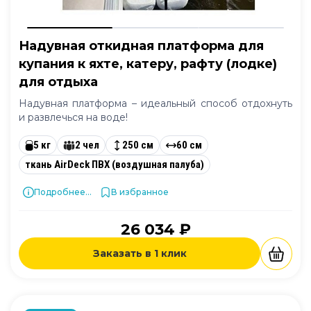
Надувная откидная платформа для
купания к яхте, катеру, рафту (лодке)
для отдыха
Надувная платформа – идеальный способ отдохнуть
и развлечься на воде!
5 кг
2 чел
250 см
60 см
ткань AirDeck ПВХ (воздушная палуба)
Подробнее...
В избранное
26 034 ₽
Заказать в 1 клик