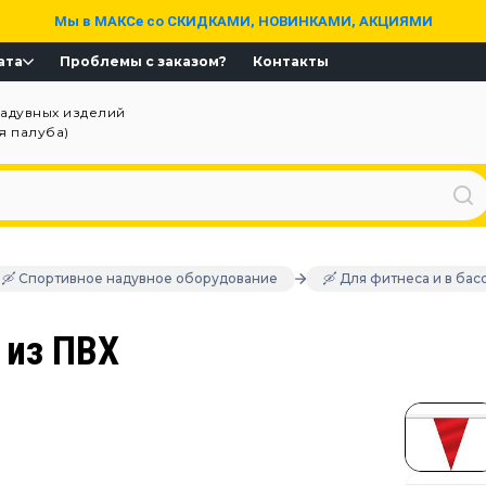
Мы в МАКСе со СКИДКАМИ, НОВИНКАМИ, АКЦИЯМИ
ата
Проблемы с заказом?
Контакты
надувных изделий
ая палуба)
🛶 Спортивное надувное оборудование
🛶 Для фитнеса и в бас
 из ПВХ