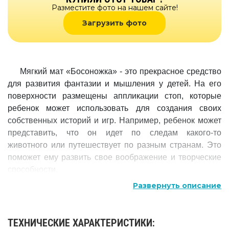
Разместите фото на нашем сайте!
Загрузить фото
Мягкий мат «Босоножка» - это прекрасное средство
для развития фантазии и мышления у детей. На его
поверхности размещены аппликации стоп, которые
ребенок может использовать для создания своих
собственных историй и игр. Например, ребенок может
представить, что он идет по следам какого-то
животного или путешествует по разным странам. Это
поможет ему развить свое воображение и творческие
способности.
Развернуть описание
Кроме того, мат «Босоножка» может использоваться
для укрепления мышц стопы и развития координации
движений. Ребенок может выполнять различные
ТЕХНИЧЕСКИЕ ХАРАКТЕРИСТИКИ:
упражнения на этом мате, такие как ходьба, прыжки,