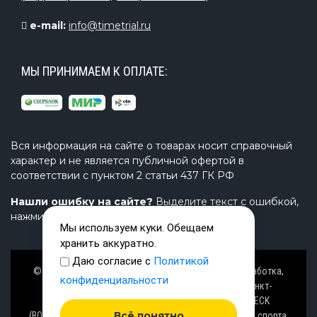
e-mail:
info@timetrial.ru
МЫ ПРИНИМАЕМ К ОПЛАТЕ:
Вся информация на сайте о товарах носит справочный
характер и не является публичной офертой в
соответствии с пунктом 2 статьи 437 ГК РФ
Нашли ошибку на сайте?
Выделите текст с ошибкой,
нажмите Ctrl+Enter и напишите нам.
Мы используем куки. Обещаем
хранить аккуратно.
Даю согласие с
Политикой
© Завод TimeTrial (ТаймТриал) - производство, разработка,
конфиденциальности
проектирование надувных изделий, товаров в Санкт-
Петербурге с 2000 г. из ПВХ (PVC), ТПУ (TPU), AIRDECK
Всё понятно
(ВОЗДУШНАЯ ПАЛУБА), OXFORD (ОКСФОРД) ткани для спорта,