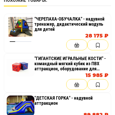
ПОХОЖИЕ ТОВАРЫ:
"ЧЕРЕПАХА-ОБУЧАЛКА" - надувной
тренажер, дидактический модуль
для детей
28 175 ₽
"ГИГАНТСКИЕ ИГРАЛЬНЫЕ КОСТИ" -
командный мягкий кубик из ПВХ
аттракцион, оборудование для
тимбилдинга, праздника,
15 985 ₽
корпоратива, соревнований,
веселых стартов, эстафет
"ДЕТСКАЯ ГОРКА" - надувной
аттракцион
89 882 ₽