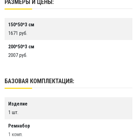
РАЗМЕРЫ И ЦЕНЫ:
Цвет
150*50*3 см
Грантия
1671 руб.
1 год
200*50*3 см
Срок службы
2007 руб.
Более 10 лет
Производство
ООО «ТАЙМ ТРИАЛ», г. Санкт-Петербург
БАЗОВАЯ КОМПЛЕКТАЦИЯ:
Изделие
1 шт.
Ремнабор
1 комп.