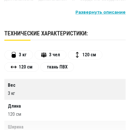
системы, укрепляют все группы мышц, развивают
Развернуть описание
воображение и дают эмоциональную разрядку,
укрепляют опорно-двигательный аппарат, улучшают
эмоциональное состояния ребенка.
ТЕХНИЧЕСКИЕ ХАРАКТЕРИСТИКИ:
Сухой бассейн используется для организации
детского пространства, игр и занятий с детьми.
3 кг
3 чел
120 см
120 см
ткань ПВХ
Вес
3 кг
Длина
120 см
Ширина