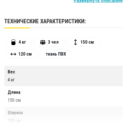
Развернуть описание
системы, укрепляют все группы мышц, развивают
воображение и дают эмоциональную разрядку,
укрепляют опорно-двигательный аппарат, улучшают
ТЕХНИЧЕСКИЕ ХАРАКТЕРИСТИКИ:
эмоциональное состояния ребенка.
4 кг
3 чел
150 см
120 см
ткань ПВХ
Вес
4 кг
Длина
150 см
Ширина
120 см