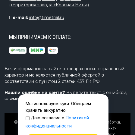
(территория завода «Красная Нить»)
e-mail:
info@timetrial.ru
МЫ ПРИНИМАЕМ К ОПЛАТЕ:
Вся информация на сайте о товарах носит справочный
характер и не является публичной офертой в
соответствии с пунктом 2 статьи 437 ГК РФ
Нашли ошибку на сайте?
Выделите текст с ошибкой,
нажмите Ctrl+Enter и напишите нам.
Мы используем куки. Обещаем
хранить аккуратно.
Даю согласие с
Политикой
© Завод TimeTrial (ТаймТриал) - производство, разработка,
конфиденциальности
проектирование надувных изделий, товаров в Санкт-
Петербурге с 2000 г. из ПВХ (PVC), ТПУ (TPU), AIRDECK