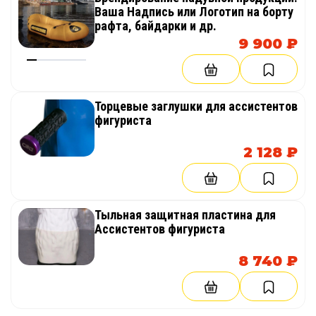
Ваша Надпись или Логотип на борту
рафта, байдарки и др.
9 900 ₽
Дополнительные элементы.
Ассистенты фигуриста могут быть
оснащены дополнительными
деталями, повышающими
Торцевые заглушки для ассистентов
фигуриста
эксплуатационные характеристики:
2 128 ₽
Тыльная защитная пластина.
Выполненная из высокопрочного полимера
производства США, пластина принимает удары
острой кромкой тормозов коньков и сохраняет
Тыльная защитная пластина для
внешний вид изделия, что продлевает его срок
Ассистентов фигуриста
службы на 300% интенсивной эксплуатации
даже самыми неопытными конькобежцами.
8 740 ₽
Торцевые заглушки.
Выполненные из алюминия заглушки призваны