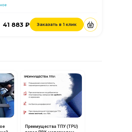
нное
41 883 ₽
Заказать в 1 клик
ое
Преимущества ТПУ (TPU)