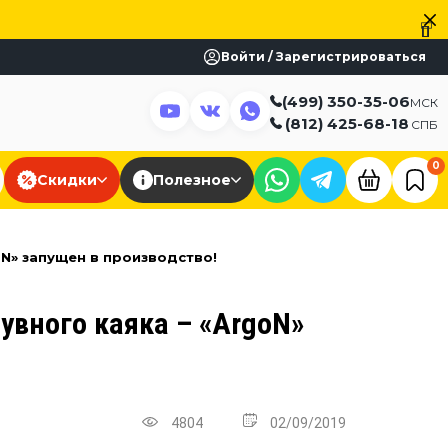
Войти / Зарегистрироваться
(499) 350-35-06
МСК
(812) 425-68-18
СПБ
0
Скидки
Полезное
N» запущен в производство!
увного каяка – «ArgoN»
4804
02/09/2019