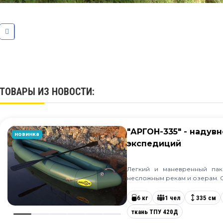
ТОВАРЫ ИЗ НОВОСТИ:
"АРГОН-335" - надув
новинка
экспедиций
Легкий и маневренный пак
несложным рекам и озерам. 
6 кг
1 чел
335 см
ткань ТПУ 420Д