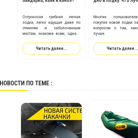
байдарка, каяк и каноэ?
дно в лодку: что лу
Остроносая гребная легкая
Многие пользовате
лодка, легко идущая даже по
покупке новой лодки з
отмелям и заболоченным
вопросом о том, как
местам, знакома всем, однако
лучше.
что это – байдарка, каяк или
каноэ – определить могут
Читать далее...
Читать далее...
немногие.
НОВОСТИ
ПО ТЕМЕ :