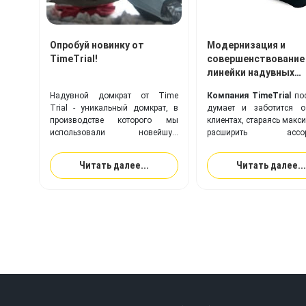
Опробуй новинку от
Модернизация и
TimeTrial!
совершенствование
линейки надувных
байдарок Вега!
Надувной домкрат от Time
Компания TimeTrial
пос
Trial - уникальный домкрат, в
думает и заботится о
производстве которого мы
клиентах, стараясь макс
использовали новейшую
расширить ассорт
современную технологию для
предлагаемой прод
его накачки!
совершенствовать выпу
Читать далее...
Читать далее...
модели надувных из
оптимизировать
производственный про
целом.