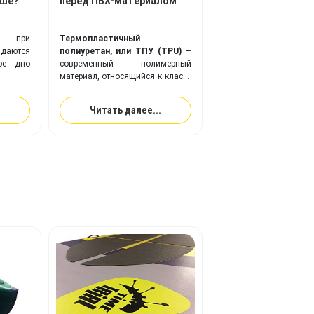
чше?
перед ПВХ-материалом
ли при
Термопластичный
адаются
полиуретан, или ТПУ (TPU)
–
ое дно
современный полимерный
материал, относящийся к классу
эластомеров, веществ с
повышенной эластичностью (в
Читать далее...
два раза эластичнее резины).
Ткань с покрытием из
ТПУ
идеально подходит для
изготовления надувного
оборудования, и превосходит
привычную ПВХ-ткань по
многим ключевым показателям.