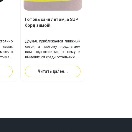
Готовь сани летом, а SUP
борд зимой!
тоянно
Друзья, приближается пляжный
 своих
сезон, а поэтому, предлагаем
имально
вам подготовиться к нему и
имент
выделяться среди остальных!
укции,
скаемые
Компания TimeTrial
поможет
Читать далее...
делий,
воплотить вам любую фантазия
на вашем
SUP борде!
цесс в