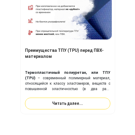
Преимущества ТПУ (TPU) перед ПВХ-
материалом
Термопластичный полиуретан, или ТПУ
(TPU)
– современный полимерный материал,
относящийся к классу эластомеров, веществ с
повышенной эластичностью (в два раза
эластичнее резины). Ткань с покрытием из
ТПУ
идеально подходит для изготовления надувного
Читать далее...
оборудования, и превосходит привычную ПВХ-
ткань по многим ключевым показателям.