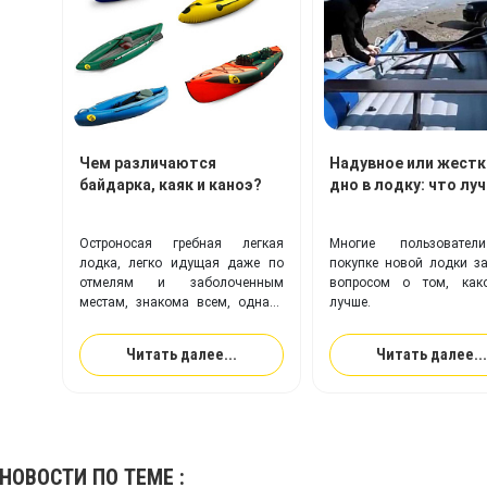
Чем различаются
Надувное или жестк
байдарка, каяк и каноэ?
дно в лодку: что лу
Остроносая гребная легкая
Многие пользовате
лодка, легко идущая даже по
покупке новой лодки з
отмелям и заболоченным
вопросом о том, как
местам, знакома всем, однако
лучше.
что это – байдарка, каяк или
каноэ – определить могут
Читать далее...
Читать далее...
немногие.
НОВОСТИ
ПО ТЕМЕ :