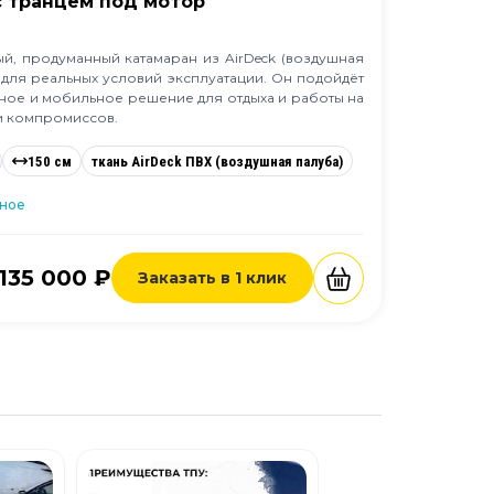
с транцем под мотор
, продуманный катамаран из AirDeck (воздушная
 для реальных условий эксплуатации. Он подойдёт
бное и мобильное решение для отдыха и работы на
и компромиссов.
150 см
ткань AirDeck ПВХ (воздушная палуба)
нное
135 000 ₽
Заказать в 1 клик