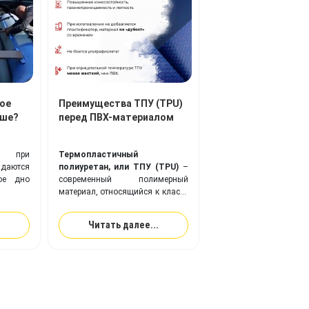
ое
Преимущества ТПУ (TPU)
чше?
перед ПВХ-материалом
ли при
Термопластичный
адаются
полиуретан, или ТПУ (TPU)
–
ое дно
современный полимерный
материал, относящийся к классу
эластомеров, веществ с
повышенной эластичностью (в
Читать далее...
два раза эластичнее резины).
Ткань с покрытием из
ТПУ
идеально подходит для
изготовления надувного
оборудования, и превосходит
привычную ПВХ-ткань по
многим ключевым показателям.