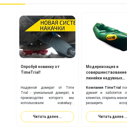
Опробуй новинку от
Модернизация и
TimeTrial!
совершенствование
линейки надувных
байдарок Вега!
Надувной домкрат от Time
Компания TimeTrial
пос
Trial - уникальный домкрат, в
думает и заботится о
производстве которого мы
клиентах, стараясь макс
использовали новейшую
расширить ассорт
современную технологию для
предлагаемой прод
его накачки!
совершенствовать выпу
Читать далее...
Читать далее...
модели надувных из
оптимизировать