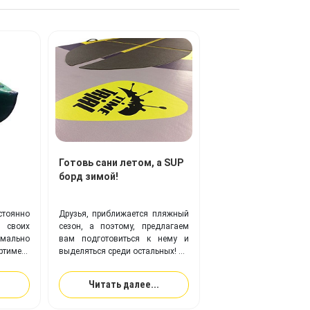
Готовь сани летом, а SUP
борд зимой!
тоянно
Друзья, приближается пляжный
 своих
сезон, а поэтому, предлагаем
имально
вам подготовиться к нему и
имент
выделяться среди остальных!
укции,
скаемые
Компания TimeTrial
поможет
Читать далее...
делий,
воплотить вам любую фантазия
на вашем
SUP борде!