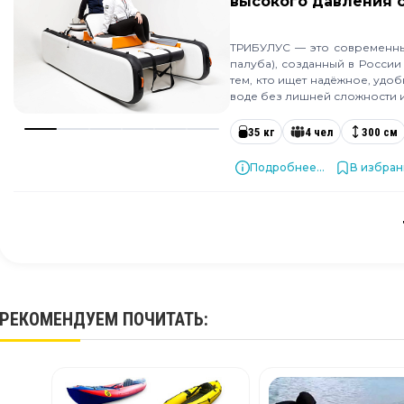
высокого давления 
ТРИБУЛУС — это современный
палуба), созданный в России
тем, кто ищет надёжное, удо
воде без лишней сложности 
35 кг
4 чел
300 см
Подробнее...
В избра
РЕКОМЕНДУЕМ
ПОЧИТАТЬ
: