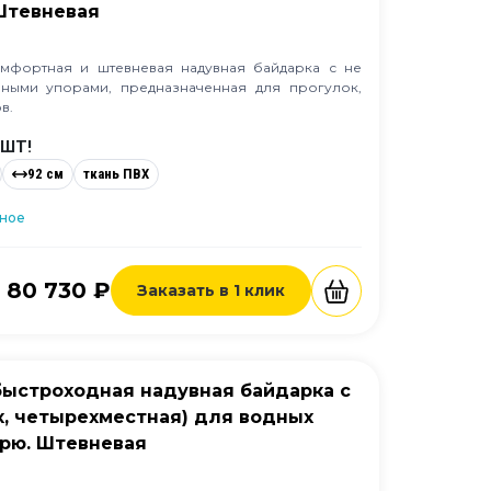
 Штевневая
омфортная и штевневая надувная байдарка с не
ными упорами, предназначенная для прогулок,
в.
 ШТ!
92 см
ткань ПВХ
нное
80 730 ₽
Заказать в 1 клик
 быстроходная надувная байдарка с
х, четырехместная) для водных
орю. Штевневая