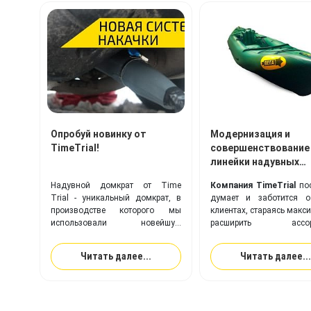
Опробуй новинку от
Модернизация и
TimeTrial!
совершенствование
линейки надувных
байдарок Вега!
Надувной домкрат от Time
Компания TimeTrial
пос
Trial - уникальный домкрат, в
думает и заботится о
производстве которого мы
клиентах, стараясь макс
использовали новейшую
расширить ассорт
современную технологию для
предлагаемой прод
его накачки!
совершенствовать выпу
Читать далее...
Читать далее...
модели надувных из
оптимизировать
производственный про
целом.