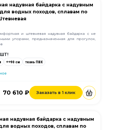
дная надувная байдарка с надувным
для водных походов, сплавам по
 Штевневая
омфортная и штевневая надувная байдарка с не
ными упорами, предназначенная для прогулок,
ов
 ШТ!
м
90 см
ткань ПВХ
нное
70 610 ₽
Заказать в 1 клик
дная надувная байдарка с надувным
для водных походов, сплавам по