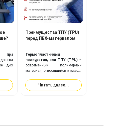
ое
Преимущества ТПУ (TPU)
чше?
перед ПВХ-материалом
ли при
Термопластичный
адаются
полиуретан, или ТПУ (TPU)
–
ое дно
современный полимерный
материал, относящийся к классу
эластомеров, веществ с
повышенной эластичностью (в
Читать далее...
два раза эластичнее резины).
Ткань с покрытием из
ТПУ
идеально подходит для
изготовления надувного
оборудования, и превосходит
привычную ПВХ-ткань по
многим ключевым показателям.