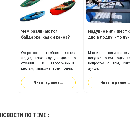
Чем различаются
Надувное или жестк
байдарка, каяк и каноэ?
дно в лодку: что лу
Остроносая гребная легкая
Многие пользовате
лодка, легко идущая даже по
покупке новой лодки з
отмелям и заболоченным
вопросом о том, как
местам, знакома всем, однако
лучше.
что это – байдарка, каяк или
каноэ – определить могут
Читать далее...
Читать далее...
немногие.
НОВОСТИ
ПО ТЕМЕ :