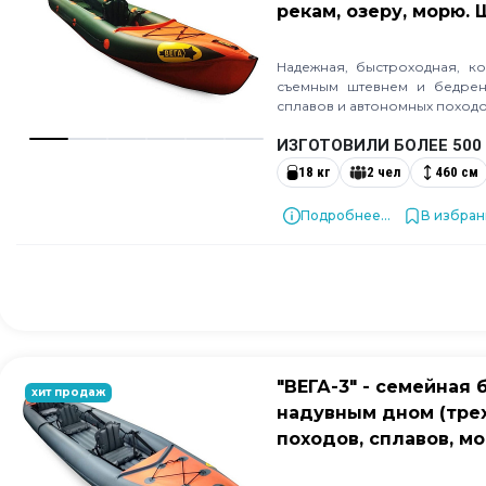
рекам, озеру, морю.
Надежная, быстроходная, к
съемным штевнем и бедрен
сплавов и автономных походо
ИЗГОТОВИЛИ БОЛЕЕ 500
18 кг
2 чел
460 см
Подробнее...
В избра
"ВЕГА-3" - семейная
хит продаж
надувным дном (тре
походов, сплавов, м