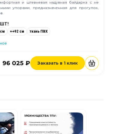
омфортная и штевневая надувная байдарка с не
ными упорами, предназначенная для прогулок,
в.
 ШТ!
 см
92 см
ткань ПВХ
нное
96 025 ₽
Заказать в 1 клик