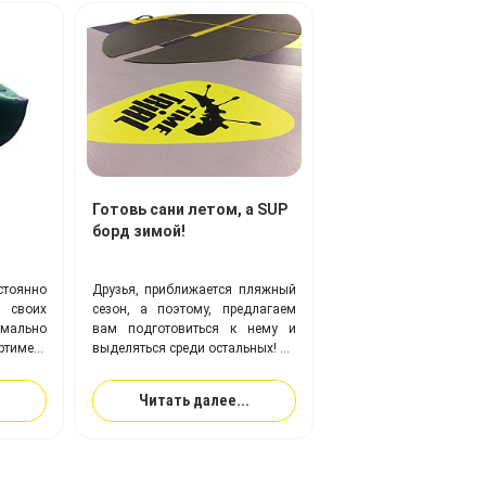
Готовь сани летом, а SUP
борд зимой!
тоянно
Друзья, приближается пляжный
 своих
сезон, а поэтому, предлагаем
имально
вам подготовиться к нему и
имент
выделяться среди остальных!
укции,
скаемые
Компания TimeTrial
поможет
Читать далее...
делий,
воплотить вам любую фантазия
на вашем
SUP борде!
цесс в