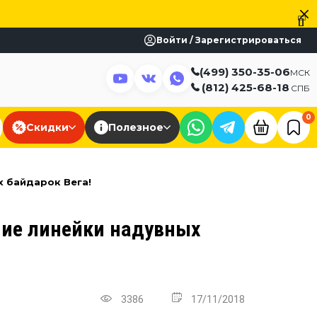
Войти / Зарегистрироваться
(499) 350-35-06
МСК
(812) 425-68-18
СПБ
0
Скидки
Полезное
 байдарок Вега!
ие линейки надувных
3386
17/11/2018