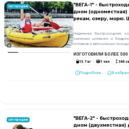
"ВЕГА-1" - быстрохо
хит продаж
дном (одноместная) 
рекам, озеру, морю.
Надежная, быстроходная, к
съемным штевнем и бедрен
сплавов и автономных поход
ИЗГОТОВИЛИ БОЛЕЕ 500
13.7 кг
1 чел
360 с
Подробнее...
В избра
"ВЕГА-2" - быстрохо
хит продаж
дном (двухместная) 