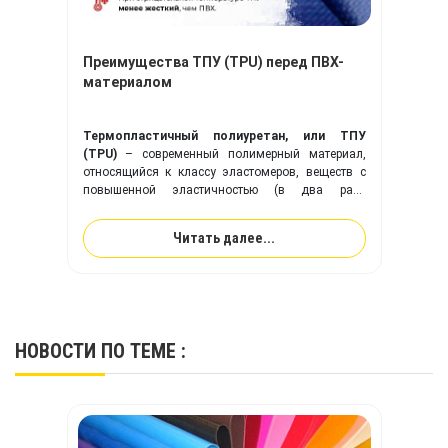
Преимущества ТПУ (TPU) перед ПВХ-
материалом
Термопластичный полиуретан, или ТПУ
(TPU)
– современный полимерный материал,
относящийся к классу эластомеров, веществ с
повышенной эластичностью (в два раза
эластичнее резины). Ткань с покрытием из
ТПУ
идеально подходит для изготовления надувного
Читать далее...
оборудования, и превосходит привычную ПВХ-
ткань по многим ключевым показателям.
НОВОСТИ
ПО ТЕМЕ :