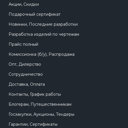
Акции, Скидки
пользователей.
Подарочный сертификат
Весла для каяков
– незаменимый аксессуар
для любителей активного отдыха на воде.
Новинки, Последние разработки
Приобретите наши весла и наслаждайтесь
Разработка изделий по чертежам
комфортным и легким плаванием на своем
каяке!
Прайс полный
Комиссионка (б/у), Распродажа
Опт, Дилерство
Сотрудничество
Доставка, Оплата
Контакты, График работы
Блогерам, Путешественникам
Госзакупки, Аукционы, Тендеры
Гарантии, Сертификаты