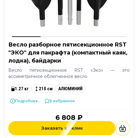
Весло разборное пятисекционное RST
"ЭКО" для пакрафта (компактный каяк,
лодка), байдарки
Весло пятисекционное RST «Эко» — это
ассиметричное облегченное весло
1.27 кг
210 см
АЛЮМИНИЙ
Подробнее...
В избранное
6 808 ₽
Заказать в 1 клик