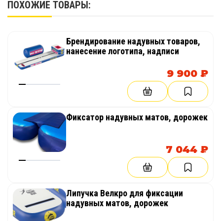
Материалы ПВХ обладают высокой
ПОХОЖИЕ ТОВАРЫ:
износостойкостью и рассчитаны на
интенсивное использование в спортивных
залах.
Брендирование надувных товаров,
нанесение логотипа, надписи
Регулируемая упругость
9 900 ₽
Жесткость поверхности можно регулировать
изменением давления воздуха, что позволяет
адаптировать оборудование под уровень
Фиксатор надувных матов, дорожек
подготовки спортсмена.
Мобильность
7 044 ₽
Надувная конструкция легко надувается,
быстро устанавливается и компактно
складывается для транспортировки или
Липучка Велкро для фиксации
хранения.
надувных матов, дорожек