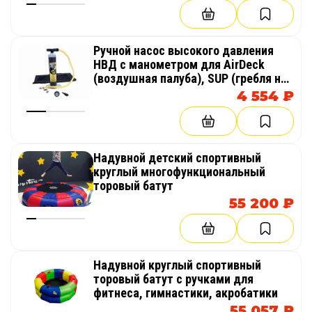
создавать безопасные тренировочные зоны без
сложного монтажа.
Ручной насос высокого давления
НВД с манометром для AirDeck
РАЗВИТИЕ ФИЗИЧЕСКИХ НАВЫКОВ
(воздушная палуба), SUP (гребля на
доске стоя)
4 554 ₽
Тренировки с использованием
акробатических накладок помогают развивать:
Надувной детский спортивный
координацию движений
круглый многофункциональный
торовый батут
силу и выносливость
55 200 ₽
баланс и точность приземления
ловкость
Надувной круглый спортивный
пространственную ориентацию
торовый батут с ручками для
фитнеса, гимнастики, акробатики
Благодаря мягкой амортизирующей
55 057 ₽