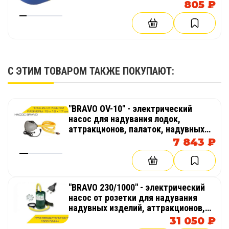
805 ₽
ГДЕ ИСПОЛЬЗУЕТСЯ КОМПЛЕКТ
АКРОБАТИЧЕСКИХ НАКЛАДОК
Комплект широко применяется в различных
спортивных и тренировочных пространствах:
С ЭТИМ ТОВАРОМ ТАКЖЕ ПОКУПАЮТ:
спортивные школы и гимнастические
залы
"BRAVO OV-10" - электрический
батутные центры
насос для надувания лодок,
аттракционов, палаток, надувных
центры акробатики и паркура
бассейнов
7 843 ₽
детские спортивные клубы
фитнес-центры
"BRAVO 230/1000" - электрический
насос от розетки для надувания
тренировочные базы и лагеря
надувных изделий, аттракционов,
палаток, бассейнов
31 050 ₽
Надувные элементы позволяют быстро