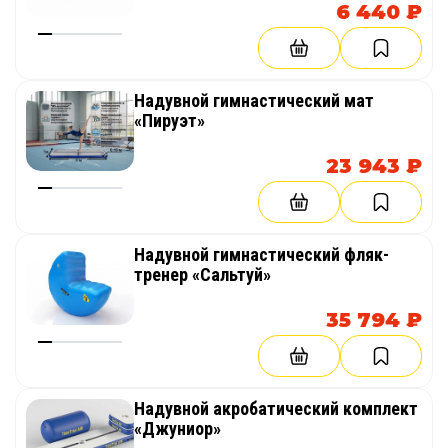
6 440 ₽
для спортивных залов, тренировочных центров
и акробатических школ, позволяющее повысить
безопасность тренировок и расширить
возможности тренировочного процесса.
Надувной гимнастический мат
«Пируэт»
23 943 ₽
Надувной гимнастический фляк-
тренер «Сальтуй»
35 794 ₽
Надувной акробатический комплект
«Джуниор»