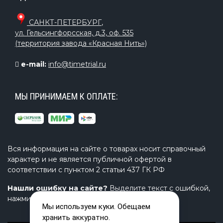
создают выразительную архитектурную форму.
САНКТ-ПЕТЕРБУРГ
,
Швы, крепежные элементы, герметичность и
ул. Гельсингфорсская, д.3, оф. 535
качество материала имеют ключевое значение
(территория завода «Красная Нить»)
для долговечности конструкции. Именно
поэтому сценические надувные навесы должны
e-mail:
info@timetrial.ru
проектироваться с учетом реальных условий
использования.
МЫ ПРИНИМАЕМ К ОПЛАТЕ:
ПРОИЗВОДСТВО ПОД ЗАКАЗ
Вся информация на сайте о товарах носит справочный
Компания ТаймТриал может изготовить
характер и не является публичной офертой в
надувной сценический герметичный навес
соответствии с пунктом 2 статьи 437 ГК РФ
«Ракушка Триколор» под ваши задачи.
Возможны изменение габаритов, цветового
Нашли ошибку на сайте?
Выделите текст с ошибкой,
решения, формы, расположения креплений,
нажмите Ctrl+Enter и напишите нам.
Мы используем куки. Обещаем
декоративных элементов и брендирования.
хранить аккуратно.