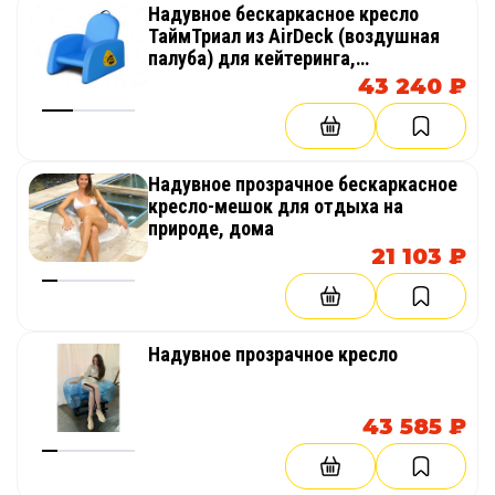
Надувное бескаркасное кресло
ТаймТриал из AirDeck (воздушная
палуба) для кейтеринга,
мероприятий, кемпинга, отдыха на
43 240 ₽
природе
Надувное прозрачное бескаркасное
кресло-мешок для отдыха на
природе, дома
21 103 ₽
Надувное прозрачное кресло
43 585 ₽