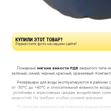
КУПИЛИ ЭТОТ ТОВАР?
Разместите фото на нашем сайте!
Пожарные
мягкие емкости РДВ
закрытого типа мо
зеленый, синий, черный, красный, оранжевый. Компакт
Резервуары для воды эксплуатируются в районах 
от -30°С до +60°С и относительной влажности возд
устойчивы к агрессивным средам: воздействию солен
жидкостей. Не требуют особых условий хранения.
По желанию возможно изготовление водных резерв