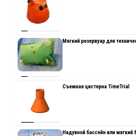
Конверт 4000 л
0,6 м
4,25 м
Конверт 5 000 л
0,8 м
3,3 м
Мягкий резервуар для техниче
Съемная цистерна TimeTrial
Надувной бассейн или мягкий 