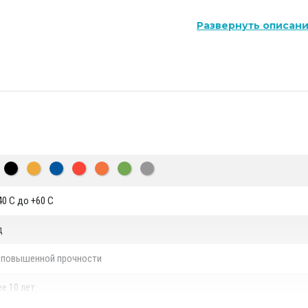
тей РДВ:
Развернуть описан
м ее использованием при проведении дезинфекционн
месту пожара;
х лесных огнетушителей).
ки всех моделей емкости с указанием стоимости.
на
Длина
Заливной
Сливной
клапан
клапан
40 С до +60 С
0,5 м
воздушный
клапан
д
0,6 м
воздушный
 повышенной прочности
клапан
0,7 м
воздушный
воздушный
е 10 лет
клапан
клапан