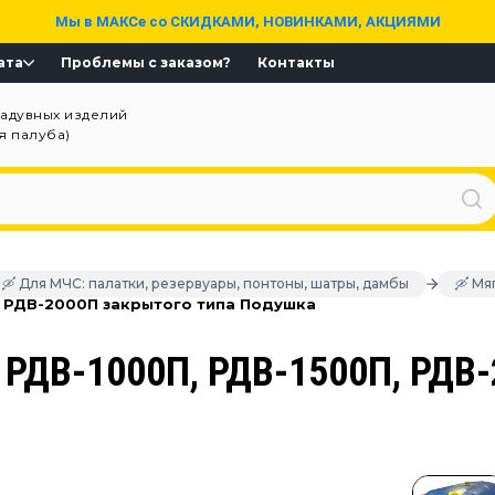
Мы в МАКСе со СКИДКАМИ, НОВИНКАМИ, АКЦИЯМИ
ата
Проблемы с заказом?
Контакты
надувных изделий
ая палуба)
🛶 Для МЧС: палатки, резервуары, понтоны, шатры, дамбы
🛶 Мя
, РДВ-2000П закрытого типа Подушка
 РДВ-1000П, РДВ-1500П, РДВ-