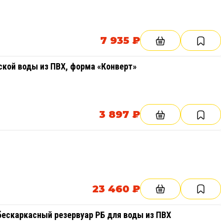
2 м
1шт. -
1шт -
1 дюйм
1 дюйм
3 м
1шт -
1шт -
7 935 ₽
1 дюйм
1 дюйм
ской воды из ПВХ, форма «Конверт»
3 897 ₽
23 460 ₽
бескаркасный резервуар РБ для воды из ПВХ