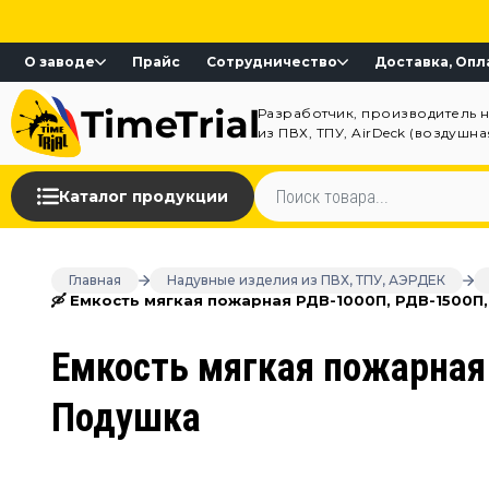
О заводе
Прайс
Сотрудничество
Доставка, Опл
Разработчик, производитель 
из ПВХ, ТПУ, AirDeck (воздушн
Каталог продукции
Главная
Надувные изделия из ПВХ, ТПУ, АЭРДЕК
🛶 Емкость мягкая пожарная РДВ-1000П, РДВ-1500П
Емкость мягкая пожарная
Подушка