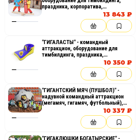
оборудование для тимбилдинга,
праздника, корпоратива,
соревнований, веселых стартов,
13 843 ₽
эстафет
"ГИГАЛАСТЫ" - командный
аттракцион, оборудование для
тимбилдинга, праздника,
корпоратива, соревнований,
10 350 ₽
веселых стартов, эстафет
"ГИГАНТСКИЙ МЯЧ (ПУШБОЛ)" -
надувной командный аттракцион
(мегамяч, гигамяч, футбольный),
оборудование для тимбилдинга,
10 337 ₽
праздника, корпоратива,
соревнований, веселых стартов,
эстафет
"ГИГАКЛЮШКИ БОГАТЫРСКИЕ" -