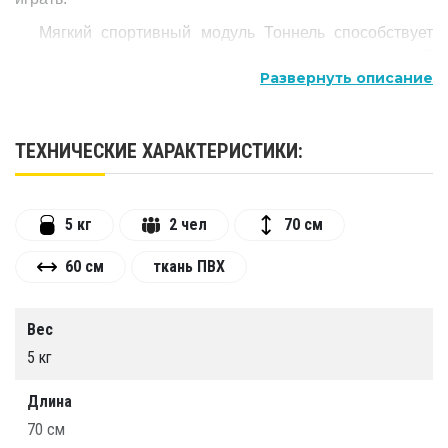
Мягкий спортивный модуль Тоннель способствует
развитию мышления, ловкости, двигательной
Развернуть описание
активности, полезен для физического и психического
здоровья.
Такой Тоннель подойдёт, как и для физкультурных
ТЕХНИЧЕСКИЕ ХАРАКТЕРИСТИКИ:
залов, так и для детских игровых комнат.
5 кг
2 чел
70 см
60 см
ткань ПВХ
Вес
5 кг
Длина
70 см