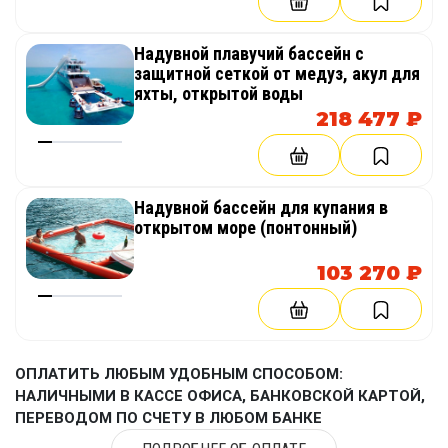
изделие имеет габариты 7,5х7,5 м. Их
необходимо учитывать, принимая решение на
выбор места отдыха.
Надувной плавучий бассейн с
защитной сеткой от медуз, акул для
яхты, открытой воды
Для сборки конструкции потребуется не более
218 477 ₽
20 минут. Производитель гарантирует не менее
5 лет безупречной эксплуатации (при условии
соблюдения правил и аккуратном обращении
ресурс составляет 15-20 лет и более)!
Надувной бассейн для купания в
открытом море (понтонный)
Купить товар, надувной плавучий остров
"Звезда" в нашей компании – правильное
103 270 ₽
решение. Обращайтесь!
ОПЛАТИТЬ ЛЮБЫМ УДОБНЫМ СПОСОБОМ:
НАЛИЧНЫМИ В КАССЕ ОФИСА, БАНКОВСКОЙ КАРТОЙ,
ПЕРЕВОДОМ ПО СЧЕТУ В ЛЮБОМ БАНКЕ