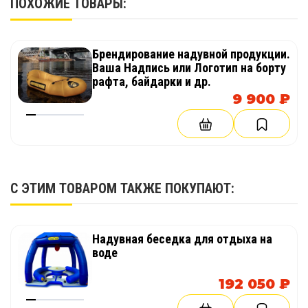
ПОХОЖИЕ ТОВАРЫ:
- Шесть широкий, комфортных и, одновременно,
легких шезлонгов. Их можно использовать ка к
на самом острове, так и снять для установки на
Брендирование надувной продукции.
палубе яхты или на берегу.
Ваша Надпись или Логотип на борту
рафта, байдарки и др.
- Дополнительная защита. По периметру
9 900 ₽
конструкции Звезды установлена
поддерживающая надувная труба, которая,
одновременно, выполняет защитные функции.
Отдыхать на таком острове безопасно даже в
самый разгар вечеринки.
С ЭТИМ ТОВАРОМ ТАКЖЕ ПОКУПАЮТ:
- В комплекте есть лестница, делающая выход на
платформу из воды легким и удобным.
Надувная беседка для отдыха на
воде
Дополнительная информация
192 050 ₽
В собранном и готовом к эксплуатации виде