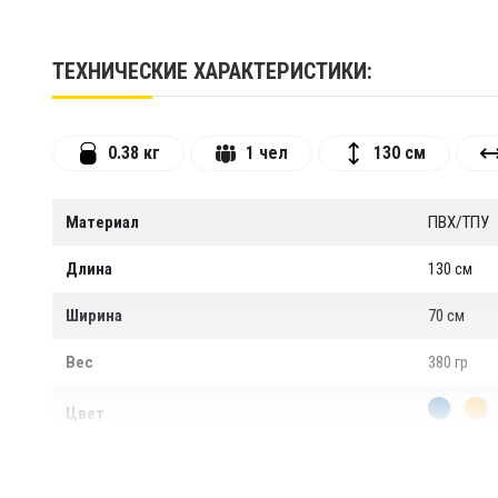
собранном виде гамак для воды скатывается в руло
упрощает хранение. Изделие надувное и лёгкое, и
Материал не выгорает, долго остается таким же ярким,
ТЕХНИЧЕСКИЕ ХАРАКТЕРИСТИКИ:
Купить надувной плавающий гамак
Указанная на странице товара цена розничная. Ку
0.38 кг
1 чел
130 см
как частное лицо, так и организация, в любом колич
любую точку России! В Санкт-Петербурге возможен
TimeTrial или через менеджера отдела продаж.
Материал
ПВХ/ТПУ
Длина
130 см
Ширина
70 см
Вес
380 гр
Цвет
Гарантия
1 год