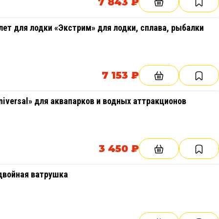
7 843 ₽
Cпасательный водный спасжилет для лодки «Экстрим» для лодки, сплава, рыбалки
7 153 ₽
iversal» для аквапарков и водных аттракционов
3 450 ₽
двойная ватрушка