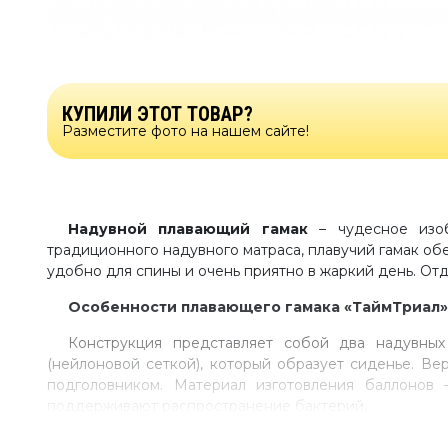
КУПИЛИ ЭТОТ ТОВАР?
Разместите фото на нашем сайте!
Надувной плавающий гамак
– чудесное изо
традиционного надувного матраса, плавучий гамак обе
удобно для спины и очень приятно в жаркий день. Отд
Особенности плавающего гамака «ТаймТриал»
Конструкция представляет собой два надувных
(нейлоновой сеткой), который образует сиденье. В
подголовником. Материал изготовления баллонов 
поддерживают распространение бактерий.
Складной плавучий гамак может изготавливатьс