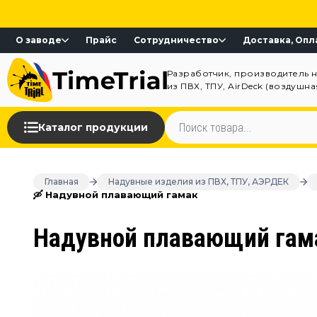
О заводе
Прайс
Сотрудничество
Доставка, Опл
Разработчик, производитель 
из ПВХ, ТПУ, AirDeck (воздушн
Каталог продукции
Главная
Надувные изделия из ПВХ, ТПУ, АЭРДЕК
🛶 Надувной плавающий гамак
Надувной плавающий гам