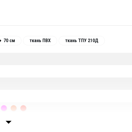
н, в разобранном (сдутом) – компактно складывается, ч
меет хорошую плавучесть. Срок службы – не менее 10 ле
 как в день покупки.
пить плавающий гамак производства завода «ТаймТриал» мож
70 см
ткань ПВХ
ткань ТПУ 210Д
естве – от одной штуки до оптовой партии. Отправим заказ
 самовывоз. Сделать заказ можно через интернет-магаз