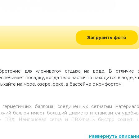
Загрузить фото
бретение для «ленивого» отдыха на воде. В отличие 
спечивает посадку, когда тело частично находится в воде, ч
ыхайте на море, озере, реке, в бассейне с комфортом!
 герметичных баллона, соединенных сетчатым материал
ерхний баллон имеет больший диаметр и становится удобн
– ПВХ. Нейлоновая сетка и ПВХ-ткань быстро сохнут, 
Развернуть описан
я с различной шириной. Его легко собрать и разобрать.