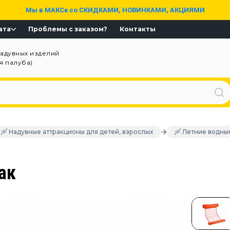
Мы в МАКСе со СКИДКАМИ, НОВИНКАМИ, АКЦИЯМИ
ата
Проблемы с заказом?
Контакты
надувных изделий
ая палуба)
🛶 Надувные аттракционы для детей, взрослых
🛶 Летние водны
ак