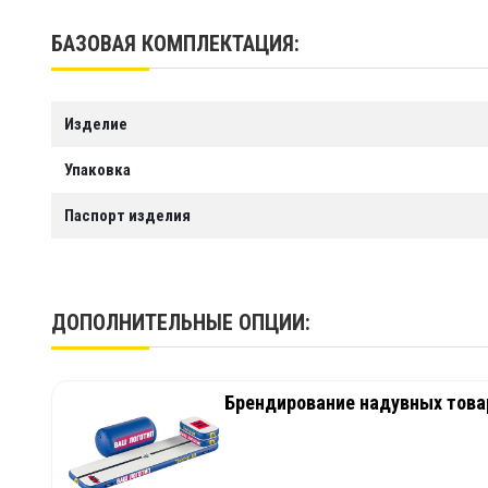
Гарантия
1 год
БАЗОВАЯ КОМПЛЕКТАЦИЯ:
Срок службы
Более 10 лет
Производство
ООО "Тайм Триал"
Изделие
Упаковка
Паспорт изделия
ДОПОЛНИТЕЛЬНЫЕ ОПЦИИ:
Брендирование надувных товар