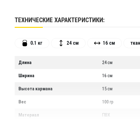
изменения в стандартный проект: выбрать цвет издел
Отправим в любую точку планеты. Свяжитесь с нами, чт
ТЕХНИЧЕСКИЕ ХАРАКТЕРИСТИКИ:
0.1 кг
24 см
16 см
тка
Длина
24 см
Ширина
16 см
Высота кармана
15 см
Вес
100 гр
Материал
ПВХ
Цветовое исполнение