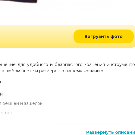
Загрузить фото
шение для удобного и безопасного хранения инструменто
а в любом цвете и размере по вашему желанию.
в
и.
 ремней и защелок.
ентов.
 предлагает купить
Сумку поясную для инструментов
по
льно для вас, под заказ, поэтому вы можете внести
Развернуть описан