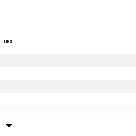
ия, добавить отделения и нанесение брендирования.
обы уточнить детали и узнать точную дату готовности!
нь ПВХ