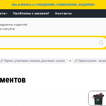
Мы в МАКСе со СКИДКАМИ, НОВИНКАМИ, АКЦИЯМИ
ата
Проблемы с заказом?
Контакты
надувных изделий
ая палуба)
🛶 Гермо: упаковки, мешки, рюкзаки, сумки
🛶 Гермосумки - во
ументов