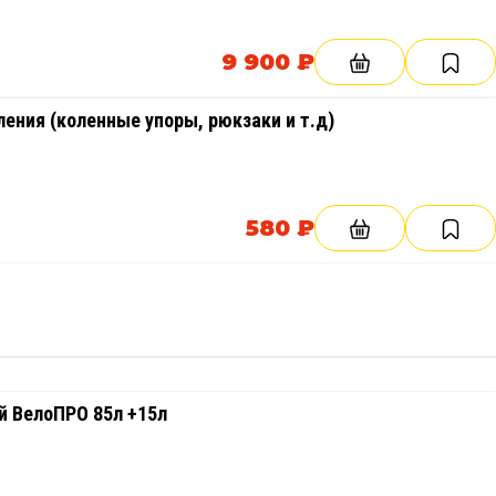
9 900 ₽
ения (коленные упоры, рюкзаки и т.д)
580 ₽
 ВелоПРО 85л +15л