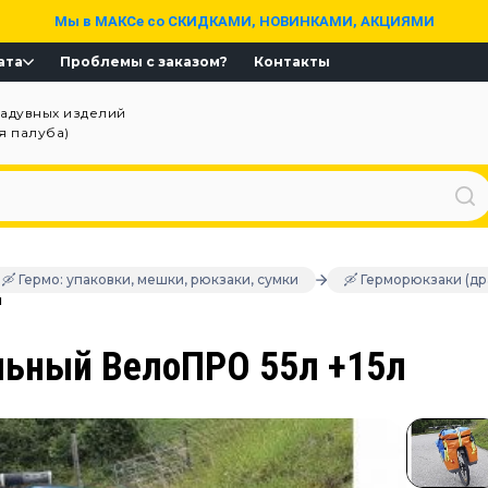
Мы в МАКСе со СКИДКАМИ, НОВИНКАМИ, АКЦИЯМИ
ата
Проблемы с заказом?
Контакты
надувных изделий
ая палуба)
🛶 Гермо: упаковки, мешки, рюкзаки, сумки
🛶 Герморюкзаки (др
л
льный ВелоПРО 55л +15л