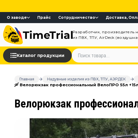
О заводе
Прайс
Сотрудничество
Доставка, Опл
Разработчик, производитель 
из ПВХ, ТПУ, AirDeck (воздушн
Каталог продукции
Главная
Надувные изделия из ПВХ, ТПУ, АЭРДЕК
🛶 Велорюкзак профессиональный ВелоПРО 55л +15
Велорюкзак профессиона