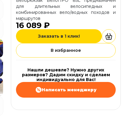
Велорюкзак ВелоПРО 85L предназначен
для длительных велосипедных и
комбинированных вело/водных походов и
маршрутов
16 089 ₽
Заказать в 1 клик!
В избранное
Нашли дешевле? Нужно других
размеров? Дадим скидку и сделаем
индивидуально для Вас!
Написать менеджеру