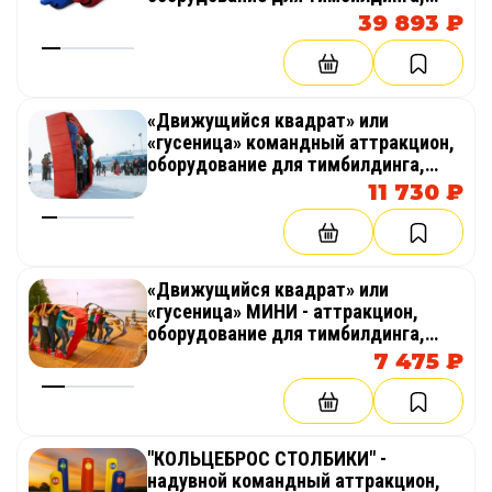
праздника, корпоратива,
39 893 ₽
соревнований, веселых стартов,
эстафет
«Движущийся квадрат» или
«гусеница» командный аттракцион,
оборудование для тимбилдинга,
праздника, корпоратива,
11 730 ₽
соревнований, веселых стартов,
эстафет, полосы препятствий
«Движущийся квадрат» или
«гусеница» МИНИ - аттракцион,
оборудование для тимбилдинга,
праздника, корпоратива,
7 475 ₽
соревнований, веселых стартов,
эстафет
"КОЛЬЦЕБРОС СТОЛБИКИ" -
надувной командный аттракцион,