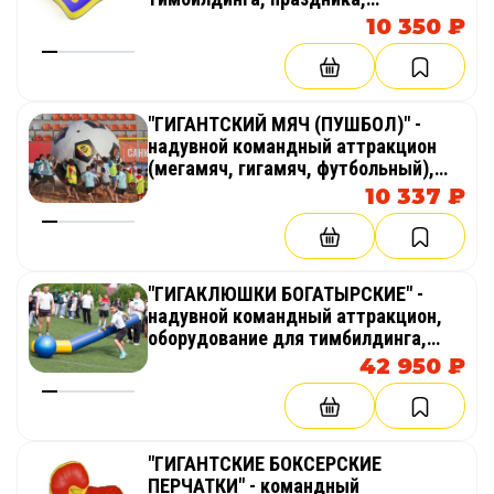
корпоратива, соревнований,
10 350 ₽
веселых стартов, эстафет
"ГИГАНТСКИЙ МЯЧ (ПУШБОЛ)" -
надувной командный аттракцион
(мегамяч, гигамяч, футбольный),
оборудование для тимбилдинга,
10 337 ₽
праздника, корпоратива,
соревнований, веселых стартов,
эстафет
"ГИГАКЛЮШКИ БОГАТЫРСКИЕ" -
надувной командный аттракцион,
оборудование для тимбилдинга,
праздника, корпоратива,
42 950 ₽
соревнований, веселых стартов,
эстафет
"ГИГАНТСКИЕ БОКСЕРСКИЕ
ПЕРЧАТКИ" - командный