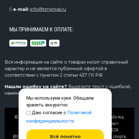
e-mail:
info@timetrial.ru
МЫ ПРИНИМАЕМ К ОПЛАТЕ:
Вся информация на сайте о товарах носит справочный
характер и не является публичной офертой в
соответствии с пунктом 2 статьи 437 ГК РФ
Нашли ошибку на сайте?
Выделите текст с ошибкой,
нажмите Ctrl+Enter и напишите нам.
Мы используем куки. Обещаем
хранить аккуратно.
Даю согласие с
Политикой
© Завод TimeTrial (ТаймТриал) - производство, разработка,
конфиденциальности
проектирование надувных изделий, товаров в Санкт-
Петербурге с 2000 г. из ПВХ (PVC), ТПУ (TPU), AIRDECK
Всё понятно
(ВОЗДУШНАЯ ПАЛУБА), OXFORD (ОКСФОРД) ткани для спорта,