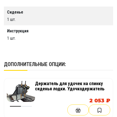
2,6 кг
Сиденье
Конструкция
1 шт.
Складная
Инструкция
Производство
1 шт.
Easterner
ДОПОЛНИТЕЛЬНЫЕ ОПЦИИ:
Держатель для удочек на спинку
сиденья лодки. Удочкодержатель
2 053 ₽