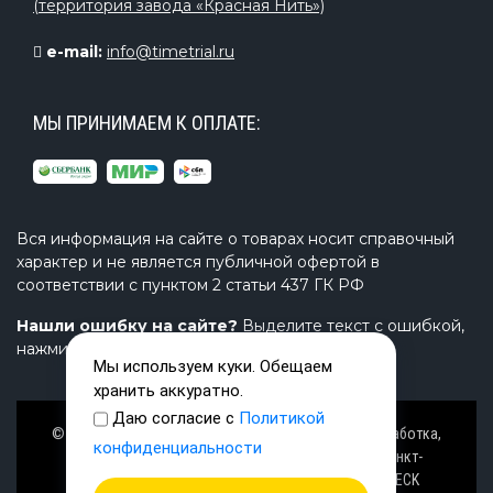
(территория завода «Красная Нить»)
e-mail:
info@timetrial.ru
МЫ ПРИНИМАЕМ К ОПЛАТЕ:
Вся информация на сайте о товарах носит справочный
характер и не является публичной офертой в
соответствии с пунктом 2 статьи 437 ГК РФ
Нашли ошибку на сайте?
Выделите текст с ошибкой,
нажмите Ctrl+Enter и напишите нам.
Мы используем куки. Обещаем
хранить аккуратно.
Даю согласие с
Политикой
© Завод TimeTrial (ТаймТриал) - производство, разработка,
конфиденциальности
проектирование надувных изделий, товаров в Санкт-
Петербурге с 2000 г. из ПВХ (PVC), ТПУ (TPU), AIRDECK