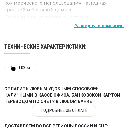
коммерческого использования на лодках
средней и большой длины.
Основные характеристики:
Развернуть описание
Тип двигателя: 4-тактный, 3-цилиндровый, с
водяным охлаждением
ТЕХНИЧЕСКИЕ ХАРАКТЕРИСТИКИ:
Мощность: 40 л.с. при 5500 об/мин
Рабочий объём: 747 см³
Диаметр/ход поршня: 65 x 75 мм
102 кг
Система впрыска: электронная (EFI)
Тип запуска: электрический
ОПЛАТИТЬ ЛЮБЫМ УДОБНЫМ СПОСОБОМ:
НАЛИЧНЫМИ В КАССЕ ОФИСА, БАНКОВСКОЙ КАРТОЙ,
Система управления: дистанционное
ПЕРЕВОДОМ ПО СЧЕТУ В ЛЮБОМ БАНКЕ
Передачи: вперёд / нейтраль / назад
ПОДРОБНЕЕ ОБ ОПЛАТЕ
Тип зажигания: CDI-микрокомпьютер
Макс. обороты: 5000–6000 об/мин
ДОСТАВЛЯЕМ ВО ВСЕ РЕГИОНЫ РОССИИ И СНГ: