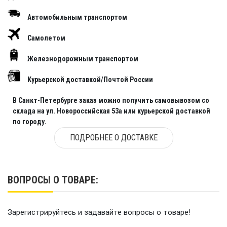
Обороты холостого хода: 1000–1100 об/мин
Автомобильным транспортом
Свечи зажигания: LKR6E
Самолетом
Объём масла: 1,7 л
Железнодорожным транспортом
Топливный бак: внешний, 24 л
Максимальный расход топлива: 13,8 л/ч
Курьерской доставкой/Почтой России
Тип топлива: бензин АИ-92
В Санкт-Петербурге заказ можно получить самовывозом со
склада на ул. Новороссийская 53а или курьерской доставкой
Редуктор: передаточное число 2,0 (26/13)
по городу.
Гребной винт: 3-лопастной, 11⅛" x 13"
ПОДРОБНЕЕ О ДОСТАВКЕ
Высота транца: 508 мм
Вес: 102,1 кг
ВОПРОСЫ О ТОВАРЕ:
Преимущества:
Зарегистрируйтесь и задавайте вопросы о товаре!
Система EFI — точность и экономия