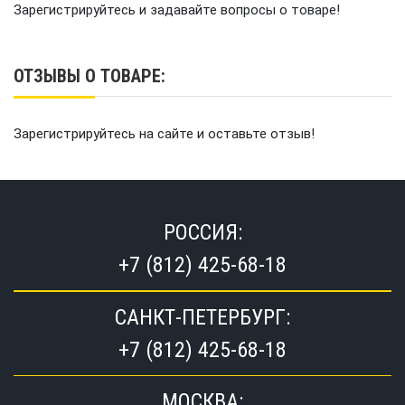
Максимальный расход топлива: 6,9 л/ч
Зарегистрируйтесь и задавайте вопросы о товаре!
Топливный бак: 24 л (внешний)
Вес: 51,7 кг
ОТЗЫВЫ О ТОВАРЕ:
Преимущества TOYAMA F20ABMS:
Зарегистрируйтесь на сайте и оставьте отзыв!
Повышенная мощность и тяга.
20-сильный двигатель справляется с
РОССИЯ:
загруженными лодками, сильным течением и
высокими волнами, обеспечивая стабильную
+7 (812) 425-68-18
скорость и отличную манёвренность.
САНКТ-ПЕТЕРБУРГ:
Двухцилиндровый мотор с балансом.
Конструкция из двух цилиндров снижает
+7 (812) 425-68-18
вибрации, обеспечивает более плавный ход и
высокий моторесурс.
МОСКВА: