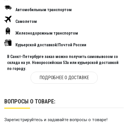
Передача: вперед/нейтраль/назад
Автомобильным транспортом
Способ подачи топлива: карбюратор
Самолетом
Запуск: ручной стартер
Железнодорожным транспортом
Управление: румпельное
Курьерской доставкой/Почтой России
Материал винта: алюминий
Топливо: бензин АИ-92 + масло для
В Санкт-Петербурге заказ можно получить самовывозом со
склада на ул. Новороссийская 53а или курьерской доставкой
двухтактных двигателей
по городу.
Емкость топливного бака: 4,3 литра
ПОДРОБНЕЕ О ДОСТАВКЕ
Рекомендуемая высота транца: 381 мм
Максимальная частота вращения
коленчатого вала: 5500 об/мин
ВОПРОСЫ О ТОВАРЕ:
Преимущества и особенности:
Зарегистрируйтесь и задавайте вопросы о товаре!
- Компактные габариты и небольшая масса