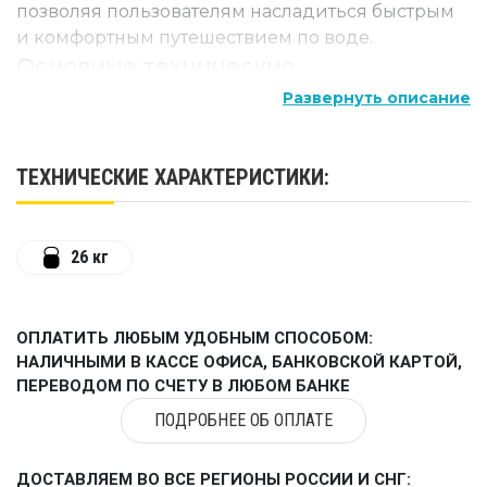
позволяя пользователям насладиться быстрым
и комфортным путешествием по воде.
Основные технические
характеристики:
Развернуть описание
Тип двигателя: двухтактный
ТЕХНИЧЕСКИЕ ХАРАКТЕРИСТИКИ:
Мощность: 9,8 л.с.
Объем двигателя: 169 см³
Количество цилиндров: 1 цилиндр
26 кг
Ход поршня: 56 мм
Диаметр цилиндра: 64 мм
ОПЛАТИТЬ ЛЮБЫМ УДОБНЫМ СПОСОБОМ:
НАЛИЧНЫМИ В КАССЕ ОФИСА, БАНКОВСКОЙ КАРТОЙ,
Система охлаждения: водяная
ПЕРЕВОДОМ ПО СЧЕТУ В ЛЮБОМ БАНКЕ
Регулировка угла наклона: механическая
ПОДРОБНЕЕ ОБ ОПЛАТЕ
Вес: 26 кг
Длина дейдвуда: короткий (381 мм)
ДОСТАВЛЯЕМ ВО ВСЕ РЕГИОНЫ РОССИИ И СНГ: