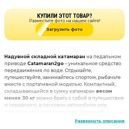
КУПИЛИ ЭТОТ ТОВАР?
Разместите фото на нашем сайте!
Загрузить фото
Надувной складной катамаран
на педальном
приводе
Catamaran2go
– уникальное средство
передвижения по воде. Отдыхайте,
путешествуйте, занимайтесь спортом, рыбачьте
вместе с портативной моделью. Компактный,
складывающийся в сумку катамаран
весом
менее 30 кг
можно брать с собой в путешествия
и перевозить в легковом автомобиле или
самолёте как спортинвентарь. Надувной
складной катамаран устойчив, приводится в
Развернуть описание
движение педальным приводом, управляется с