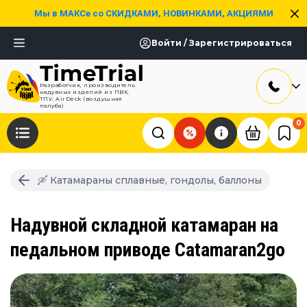
Мы в МАКСе со СКИДКАМИ, НОВИНКАМИ, АКЦИЯМИ
Войти / Зарегистрироваться
Разработчик, производитель
надувных изделий из ПВХ,
ТПУ, AirDeck (воздушная
палуба)
0
🛶 Катамараны сплавные, гондолы, баллоны
Надувной складной катамаран на
педальном приводе Catamaran2go