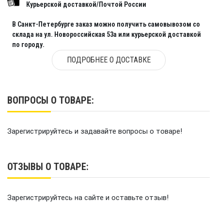
Санкт-Петербурге доставим курьером или
Курьерской доставкой/Почтой России
отгрузим из пункта самовывоза. В другие
В Санкт-Петербурге заказ можно получить самовывозом со
регионы отправим ТК по вашему выбору!
склада на ул. Новороссийская 53а или курьерской доставкой
по городу.
ПОДРОБНЕЕ О ДОСТАВКЕ
ВОПРОСЫ О ТОВАРЕ:
Зарегистрируйтесь и задавайте вопросы о товаре!
ОТЗЫВЫ О ТОВАРЕ:
Зарегистрируйтесь на сайте и оставьте отзыв!