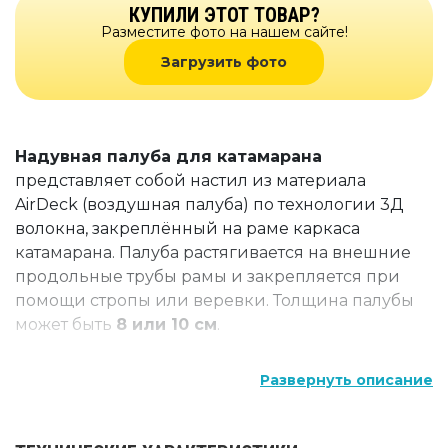
КУПИЛИ ЭТОТ ТОВАР?
Разместите фото на нашем сайте!
Загрузить фото
Надувная палуба для катамарана
представляет собой настил из материала
AirDeck (воздушная палуба) по технологии 3Д
волокна, закреплённый на раме каркаса
катамарана. Палуба растягивается на внешние
продольные трубы рамы и закрепляется при
помощи стропы или веревки. Толщина палубы
может быть
8 или 10 см
.
Надувная палуба предназначена для
Развернуть описание
размещения, перевоза, хранения багажа и
снаряжения. Люди при этом располагаются на
баллонах.