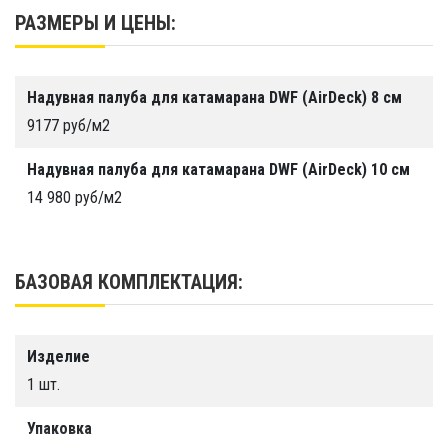
индивидуальным размерам
(согласно
РАЗМЕРЫ И ЦЕНЫ:
Срок службы
размерам вашего катамарана).
Более 10 лет
Повышенная прочность и термостойкость
Производство
Надувная палуба для катамарана DWF (AirDeck) 8 см
продукции достигается за счёт использования
ООО "Тайм Триал"
9177 руб/м2
оборудования ПВХ-сварки горячим воздухом.
Для изготовления используется
Надувная палуба для катамарана DWF (AirDeck) 10 см
высококачественная газодержащая ПВХ ткань.
14 980 руб/м2
Цена указана без учета стоимости
фурнитуры за 1 м/кв
БАЗОВАЯ КОМПЛЕКТАЦИЯ:
Изделие
1 шт.
Упаковка