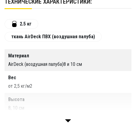
ТЕХНИЧЕСКИЕ ХАРАКТЕРИСТИКИ:
Главные
преимущества
надувной палубы:
Очень
быстрая и простая
2.5 кг
установка
палубы, силами одного человека.
ткань AirDeck ПВХ (воздушная палуба)
Нет
потребности в постоянной
подкачке,
форма и плотность палубы
сохраняется
на
протяжении длительного периода времени.
Материал
Безопасность
. Надувная палуба
AirDeck (воздушная палуба)8 и 10 см
характеризуется повышенной
Вес
безопасностью по отношению к настилам.
от 2,5 кг/м2
Прочность.
Изготовлена палуба из
материала Airdeck (воздушная палуба),
Высота
устойчивого к механическим
8, 10 см
повреждениям.
Доступная
цена.
Гарантия
1 год
Изготавливается надувная палуба
по