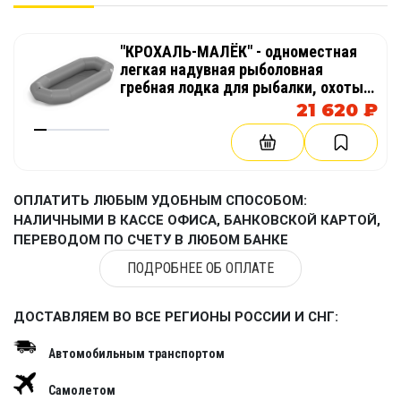
7.
Повышение скорости:
Благодаря
меньшему провалу гребца на однослойное дно
"КРОХАЛЬ-МАЛЁК" - одноместная
осадка пакрафта уменьшается и скорость
легкая надувная рыболовная
движения увеличивается.
гребная лодка для рыбалки, охоты
из пвх и тпу
21 620 ₽
С надувным дном из
AirDeck (воздушная
палуба)
можно
намного увереннее перемещаться внутри
лодки.
ОПЛАТИТЬ ЛЮБЫМ УДОБНЫМ СПОСОБОМ:
Мы изготавливаем донышки не только
НАЛИЧНЫМИ В КАССЕ ОФИСА, БАНКОВСКОЙ КАРТОЙ,
для моделей своих пакрафтов
, но и для
ПЕРЕВОДОМ ПО СЧЕТУ В ЛЮБОМ БАНКЕ
пакрафтов Тайфун, Вольный Ветер,
ПОДРОБНЕЕ ОБ ОПЛАТЕ
Сплав, Кочевник, Иволга, Жаворонок, Билюта,
Дятел, Кулик и других. Вы можете обратиться к
ДОСТАВЛЯЕМ ВО ВСЕ РЕГИОНЫ РОССИИ И СНГ:
нам с любым запросом
Повышенная прочность и термостойкость
Автомобильным транспортом
продукции достигается за счёт использования
Самолетом
оборудования ПВХ-сварки горячим воздухом.