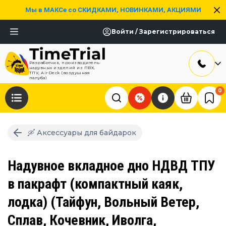
Мы в МАКСе со СКИДКАМИ, НОВИНКАМИ, АКЦИЯМИ
Войти / Зарегистрироваться
Разработчик, производитель
надувных изделий из ПВХ,
ТПУ, AirDeck (воздушная
палуба)
0
🛶 Аксессуары для байдарок
Надувное вкладное дно НДВД ТПУ
в пакрафт (компактный каяк,
лодка) (Тайфун, Вольный Ветер,
Сплав, Кочевник, Иволга,